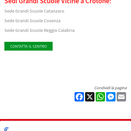
Sedi Grandi Scuole Vicine a Crotone:
Sede Grandi Scuole Catanzaro
Sede Grandi Scuole Cosenza
Sede Grandi Scuole Reggio Calabria
CONTATTA IL CENTRO
Condividi la pagina
Facebook
X
WhatsApp
Messen
Em