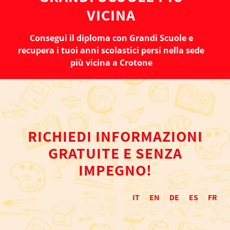
VICINA
Consegui il diploma con Grandi Scuole e
recupera i tuoi anni scolastici persi nella sede
più vicina a Crotone
RICHIEDI INFORMAZIONI
GRATUITE E SENZA
IMPEGNO!
IT
EN
DE
ES
FR