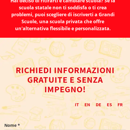
Hai deciso di ritirarti e cambiare scuola? Se la
scuola statale non ti soddisfa o ti crea
problemi, puoi scegliere di iscriverti a Grandi
Scuole, una scuola privata che offre
un'alternativa flessibile e personalizzata.
RICHIEDI INFORMAZIONI
GRATUITE E SENZA
IMPEGNO!
IT
EN
DE
ES
FR
Nome *