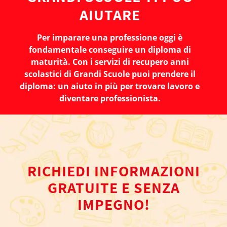
AIUTARE
Per imparare una professione oggi è
fondamentale conseguire un diploma di
maturità. Con i servizi di recupero anni
scolastici di Grandi Scuole puoi prendere il
diploma: un aiuto in più per trovare lavoro e
diventare professionista.
RICHIEDI INFORMAZIONI
GRATUITE E SENZA
IMPEGNO!