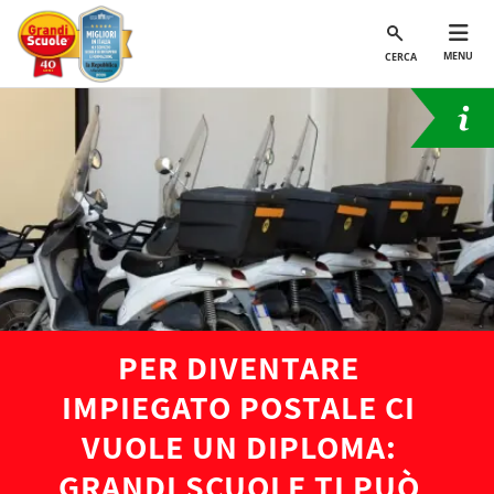
MENU
CERCA
PER DIVENTARE
IMPIEGATO POSTALE CI
VUOLE UN DIPLOMA:
GRANDI SCUOLE TI PUÒ