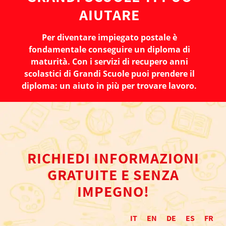
AIUTARE
Per diventare impiegato postale è
fondamentale conseguire un diploma di
maturità. Con i servizi di recupero anni
scolastici di Grandi Scuole puoi prendere il
diploma: un aiuto in più per trovare lavoro.
RICHIEDI INFORMAZIONI
GRATUITE E SENZA
IMPEGNO!
IT
EN
DE
ES
FR