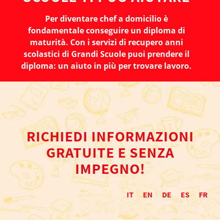
Per diventare chef a domicilio è
fondamentale conseguire un diploma di
maturità. Con i servizi di recupero anni
scolastici di Grandi Scuole puoi prendere il
diploma: un aiuto in più per trovare lavoro.
RICHIEDI INFORMAZIONI
GRATUITE E SENZA
IMPEGNO!
IT
EN
DE
ES
FR