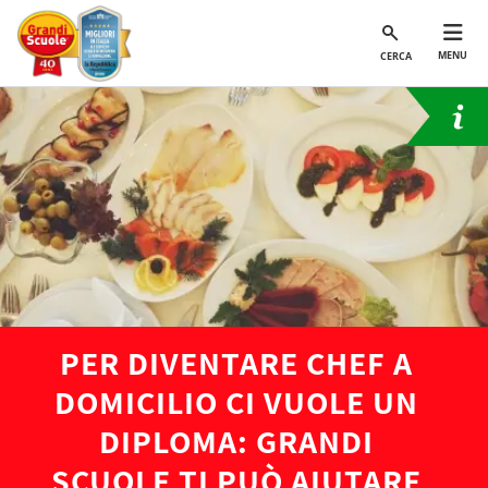
MENU
CERCA
PER DIVENTARE CHEF A
DOMICILIO CI VUOLE UN
DIPLOMA: GRANDI
SCUOLE TI PUÒ AIUTARE