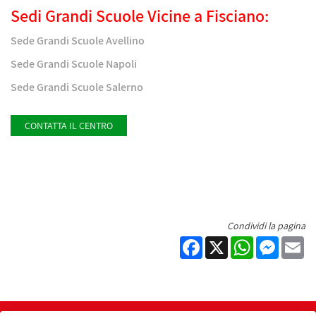
Sedi Grandi Scuole Vicine a Fisciano:
Sede Grandi Scuole Avellino
Sede Grandi Scuole Napoli
Sede Grandi Scuole Salerno
CONTATTA IL CENTRO
Condividi la pagina
Facebook
X
WhatsApp
Messen
Em