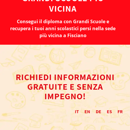
VICINA
Consegui il diploma con Grandi Scuole e
recupera i tuoi anni scolastici persi nella sede
più vicina a Fisciano
RICHIEDI INFORMAZIONI
GRATUITE E SENZA
IMPEGNO!
IT
EN
DE
ES
FR