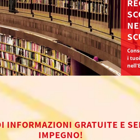
RE
SC
NE
SC
Conse
i tuo
nell'
DI INFORMAZIONI GRATUITE E S
IMPEGNO!