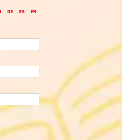
N
DE
ES
FR