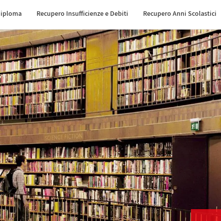
Diploma
Recupero Insufficienze e Debiti
Recupero Anni Scolastici