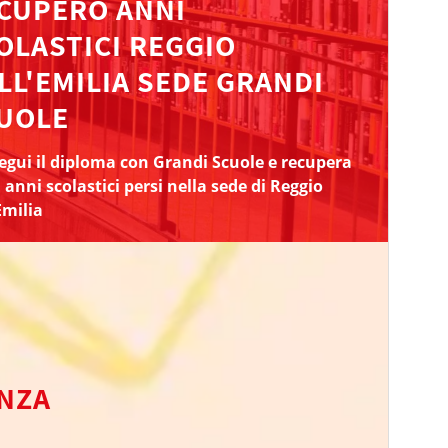
CUPERO ANNI
OLASTICI REGGIO
LL'EMILIA SEDE GRANDI
UOLE
gui il diploma con Grandi Scuole e recupera
i anni scolastici persi nella sede di Reggio
Emilia
ENZA