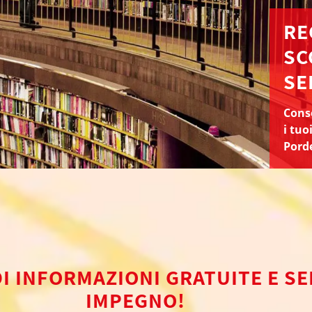
RE
SC
SE
Conse
i tuo
Pord
DI INFORMAZIONI GRATUITE E S
IMPEGNO!