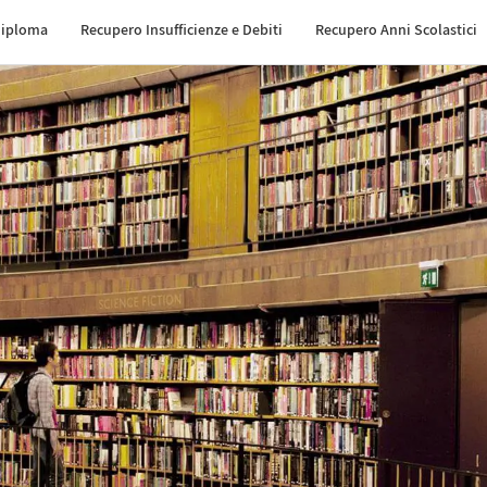
Diploma
Recupero Insufficienze e Debiti
Recupero Anni Scolastici