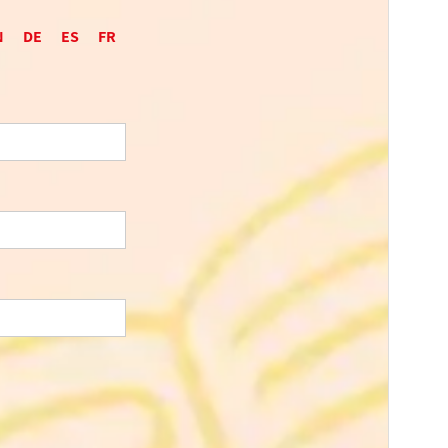
N
DE
ES
FR