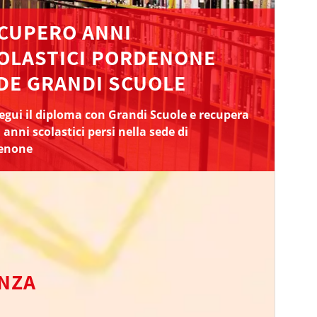
CUPERO ANNI
OLASTICI PORDENONE
DE GRANDI SCUOLE
gui il diploma con Grandi Scuole e recupera
i anni scolastici persi nella sede di
enone
ENZA