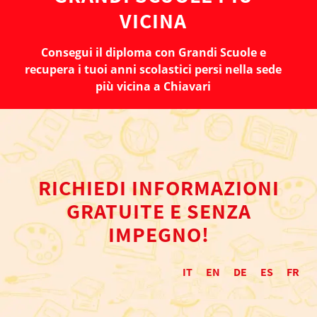
VICINA
Consegui il diploma con Grandi Scuole e
recupera i tuoi anni scolastici persi nella sede
più vicina a Chiavari
RICHIEDI INFORMAZIONI
GRATUITE E SENZA
IMPEGNO!
IT
EN
DE
ES
FR