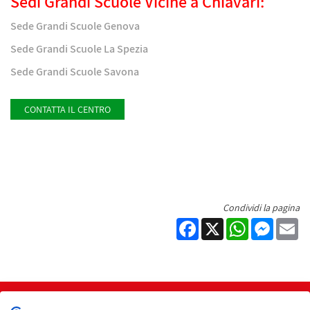
Sedi Grandi Scuole Vicine a Chiavari:
Sede Grandi Scuole Genova
Sede Grandi Scuole La Spezia
Sede Grandi Scuole Savona
CONTATTA IL CENTRO
Condividi la pagina
Facebook
X
WhatsApp
Messen
Em