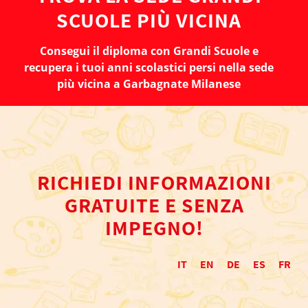
SCUOLE PIÙ VICINA
Consegui il diploma con Grandi Scuole e
recupera i tuoi anni scolastici persi nella sede
più vicina a Garbagnate Milanese
RICHIEDI INFORMAZIONI
GRATUITE E SENZA
IMPEGNO!
IT
EN
DE
ES
FR