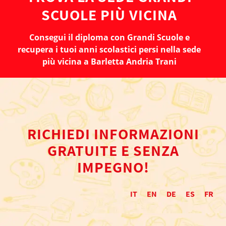
SCUOLE PIÙ VICINA
Consegui il diploma con Grandi Scuole e
recupera i tuoi anni scolastici persi nella sede
più vicina a Barletta Andria Trani
RICHIEDI INFORMAZIONI
GRATUITE E SENZA
IMPEGNO!
IT
EN
DE
ES
FR