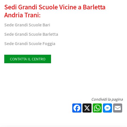
Sedi Grandi Scuole Vicine a Barletta
Andria Trani:
Sede Grandi Scuole Bari
Sede Grandi Scuole Barletta
Sede Grandi Scuole Foggia
CONTATTA IL CENTRO
Condividi la pagina
Facebook
X
WhatsApp
Messen
Em