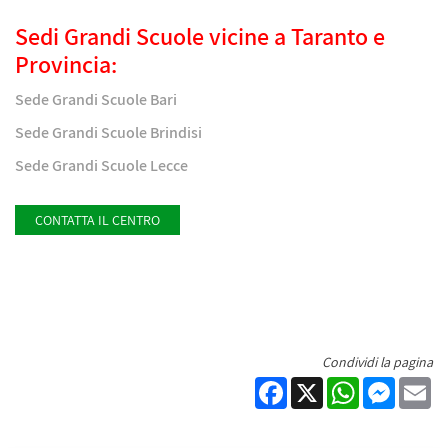
Sedi Grandi Scuole vicine a Taranto e
Provincia:
Sede Grandi Scuole Bari
Sede Grandi Scuole Brindisi
Sede Grandi Scuole Lecce
CONTATTA IL CENTRO
Condividi la pagina
Facebook
X
WhatsApp
Messen
Em