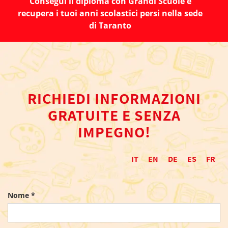
Consegui il diploma con Grandi Scuole e
recupera i tuoi anni scolastici persi nella sede
di Taranto
RICHIEDI INFORMAZIONI
GRATUITE E SENZA
IMPEGNO!
IT
EN
DE
ES
FR
Nome *