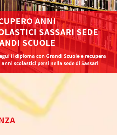
CUPERO ANNI
OLASTICI SASSARI SEDE
ANDI SCUOLE
gui il diploma con Grandi Scuole e recupera
i anni scolastici persi nella sede di Sassari
ENZA