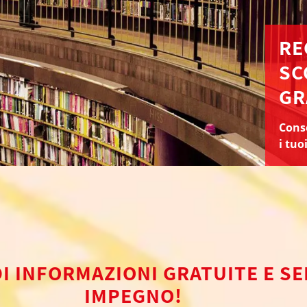
RE
SC
GR
Conse
i tuo
DI INFORMAZIONI GRATUITE E S
IMPEGNO!