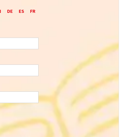
N
DE
ES
FR