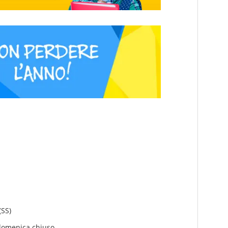
(SS)
 domenica chiuso