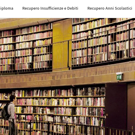
Diploma
Recupero Insufficienze e Debiti
Recupero Anni Scolastici