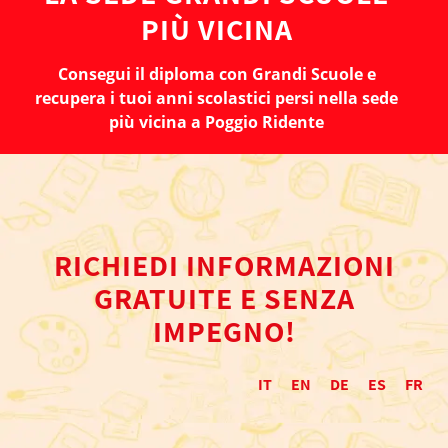
PIÙ VICINA
Consegui il diploma con Grandi Scuole e
recupera i tuoi anni scolastici persi nella sede
più vicina a Poggio Ridente
RICHIEDI INFORMAZIONI
GRATUITE E SENZA
IMPEGNO!
IT
EN
DE
ES
FR