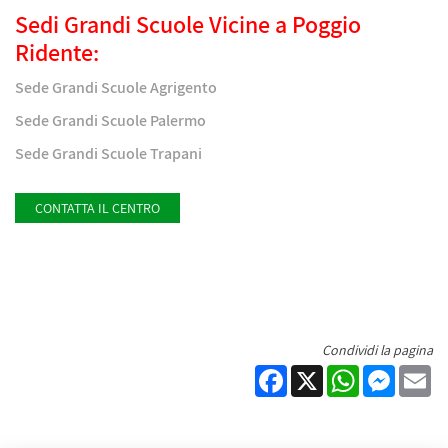
Sedi Grandi Scuole Vicine a Poggio
Ridente:
Sede Grandi Scuole Agrigento
Sede Grandi Scuole Palermo
Sede Grandi Scuole Trapani
CONTATTA IL CENTRO
Condividi la pagina
Facebook
X
WhatsApp
Messen
Em