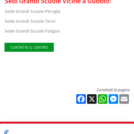
Sedi Grandi Scuole Vicine a Gubbio:
Sede Grandi Scuole Perugia
Sede Grandi Scuole Terni
Sede Grandi Scuole Foligno
CONTATTA IL CENTRO
Condividi la pagina
Facebook
X
WhatsApp
Messen
Em