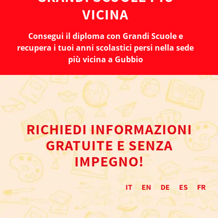
VICINA
Consegui il diploma con Grandi Scuole e
recupera i tuoi anni scolastici persi nella sede
più vicina a Gubbio
RICHIEDI INFORMAZIONI
GRATUITE E SENZA
IMPEGNO!
IT
EN
DE
ES
FR