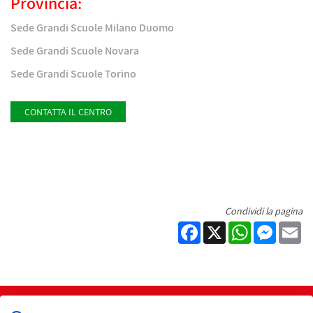
Provincia:
Sede Grandi Scuole Milano Duomo
Sede Grandi Scuole Novara
Sede Grandi Scuole Torino
CONTATTA IL CENTRO
Condividi la pagina
Facebook
X
WhatsApp
Messen
Em