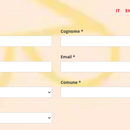
IT
E
Cognome *
Email *
Comune *