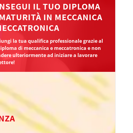
NSEGUI IL TUO DIPLOMA
 MATURITÀ IN MECCANICA
MECCATRONICA
ungi la tua qualifica professionale grazie al
diploma di meccanica e meccatronica e non
dere ulteriormente ad iniziare a lavorare
ettore!
ENZA