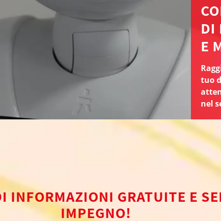
CO
DI
E 
Raggi
tuo 
atten
nel s
DI INFORMAZIONI GRATUITE E S
IMPEGNO!