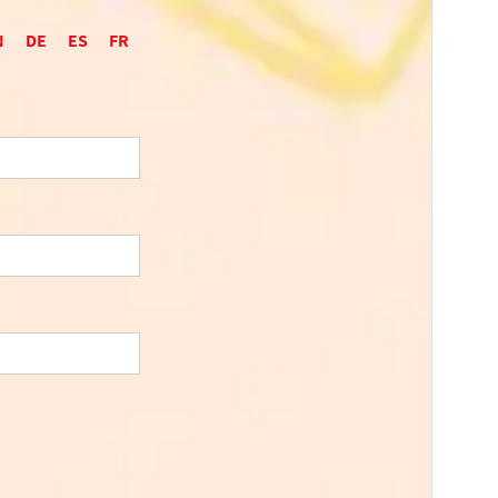
N
DE
ES
FR