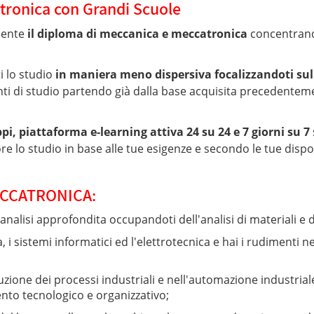
tronica con Grandi Scuole
mente
il diploma di meccanica e meccatronica
concentrando
i lo studio
in maniera meno dispersiva focalizzandoti sul
ti di studio partendo già dalla base acquisita precedentem
uppi, piattaforma e-learning attiva 24 su 24 e 7 giorni su 7
e lo studio in base alle tue esigenze e secondo le tue dispon
ECCATRONICA:
alisi approfondita occupandoti dell'analisi di materiali e dei
i sistemi informatici ed l'elettrotecnica e hai i rudimenti ne
duzione dei processi industriali e nell'automazione industria
to tecnologico e organizzativo;