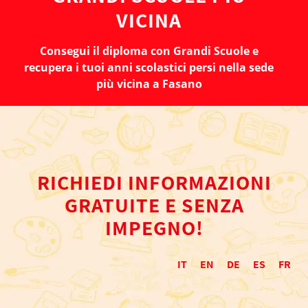
VICINA
Consegui il diploma con Grandi Scuole e
recupera i tuoi anni scolastici persi nella sede
più vicina a Fasano
RICHIEDI INFORMAZIONI
GRATUITE E SENZA
IMPEGNO!
IT
EN
DE
ES
FR