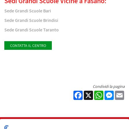
Sedi Grandi Scuole Vicine a Fasano:
Sede Grandi Scuole Bari
Sede Grandi Scuole Brindisi
Sede Grandi Scuole Taranto
CONTATTA IL CENTRO
Condividi la pagina
Facebook
X
WhatsApp
Messen
Em