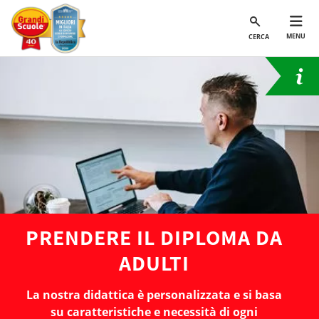
MENU
CERCA
PRENDERE IL DIPLOMA DA
ADULTI
La nostra didattica è personalizzata e si basa
su caratteristiche e necessità di ogni