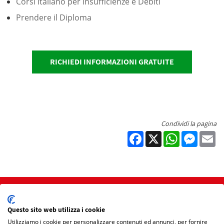
Corsi Italiano per Insufficienze e Debiti
Prendere il Diploma
RICHIEDI INFORMAZIONI GRATUITE
Condividi la pagina
Facebook
X
WhatsApp
Messen
Em
Home
Questo sito web utilizza i cookie
Mappa Sito
Utilizziamo i cookie per personalizzare contenuti ed annunci, per fornire