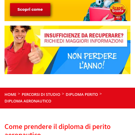
>
>
>
HOME
PERCORSI DI STUDIO
DIPLOMA PERITO
DIPLOMA AERONAUTICO
Come prendere il diploma di perito
aeronautico