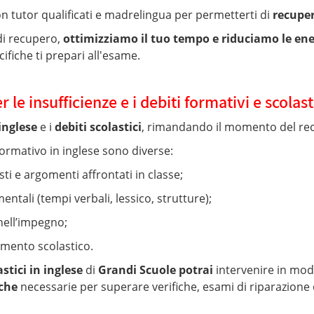
n tutor qualificati e madrelingua per permetterti di
recuper
di recupero,
ottimizziamo il tuo tempo e riduciamo le ene
fiche ti prepari all'esame.
 le insufficienze e i debiti formativi e scolast
inglese
e i
debiti scolastici
, rimandando il momento del recu
ormativo in inglese sono diverse:
ti e argomenti affrontati in classe;
tali (tempi verbali, lessico, strutture);
nell’impegno;
imento scolastico.
stici in inglese
di
Grandi Scuole potrai
intervenire in modo
iche
necessarie per superare verifiche, esami di riparazione 