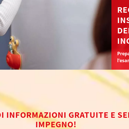
RE
IN
DE
IN
Prepa
l’esa
DI INFORMAZIONI GRATUITE E S
IMPEGNO!