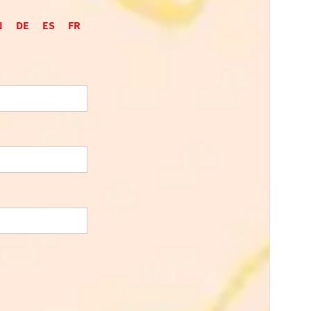
N
DE
ES
FR