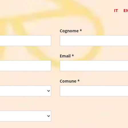
IT
E
Cognome *
Email *
Comune *