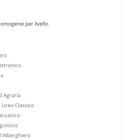
omogenei per livello.
ero
ettronico
ra
ad Agraria
l Liceo Classico
Meccanico
guistico
ll'Alberghiero