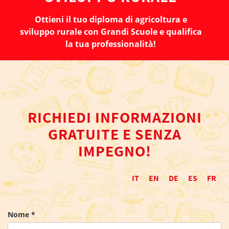
Ottieni il tuo diploma di agricoltura e
sviluppo rurale con Grandi Scuole e qualifica
la tua professionalità!
RICHIEDI INFORMAZIONI
GRATUITE E SENZA
IMPEGNO!
IT
EN
DE
ES
FR
Nome *